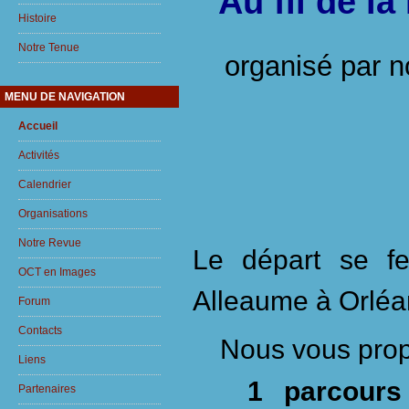
Au fil de l
Histoire
Notre Tenue
organisé par n
MENU DE NAVIGATION
Accueil
Activités
Calendrier
Organisations
Notre Revue
Le départ se fe
OCT en Images
Alleaume à Orléa
Forum
Contacts
Nous vous prop
Liens
1 parcours
Partenaires