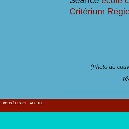
Séance
école c
Critérium Régi
(Photo de couv
ré
VOUS ÊTES ICI :
ACCUEIL