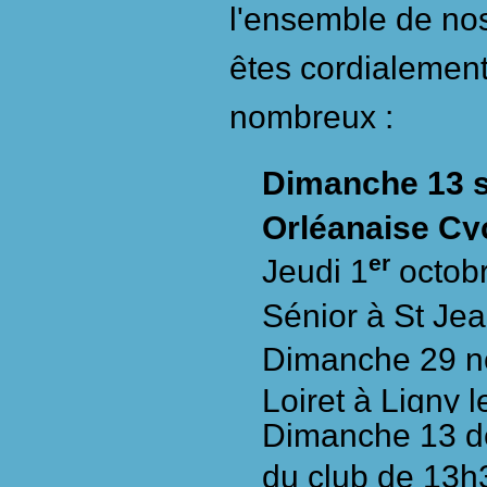
l'ensemble de no
êtes cordialement
nombreux :
Dimanche 13 s
Orléanaise Cy
er
Je
udi 1
octobr
Sénior à St Je
Dimanche 29 n
Loiret à Ligny l
Dimanche 13 d
du club de 13h