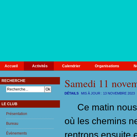
Accueil
Activités
Calendrier
Organisations
N
Samedi 11 nove
RECHERCHE
DÉTAILS
MIS À JOUR :
13 NOVEMBRE 2023
LE CLUB
Ce matin nous a
Présentation
où les chemins n
Bureau
rentrons ensuite
Évènements