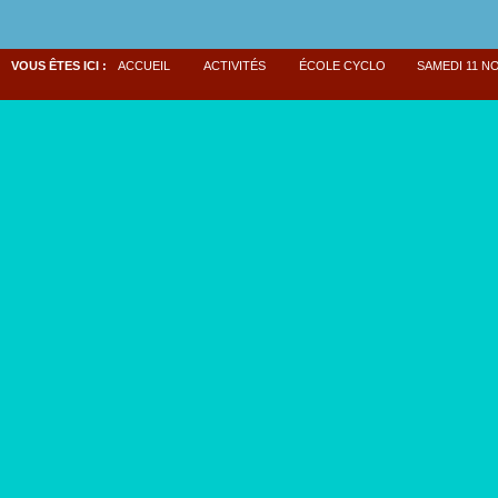
VOUS ÊTES ICI :
ACCUEIL
ACTIVITÉS
ÉCOLE CYCLO
SAMEDI 11 N