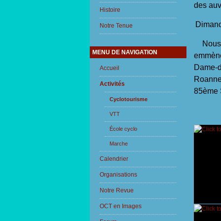
des auv
Histoire
Dimanch
Notre Tenue
Nous pa
MENU DE NAVIGATION
emmène 
Dame-de
Accueil
Roanne.
Activités
85ème 
Cyclotourisme
VTT
École cyclo
Marche
Calendrier
Organisations
Notre Revue
OCT en Images