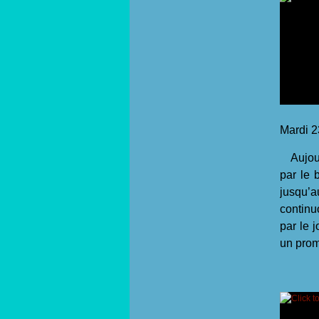
Mardi 23
Aujourd
par le 
jusqu’
continu
par le 
un prom