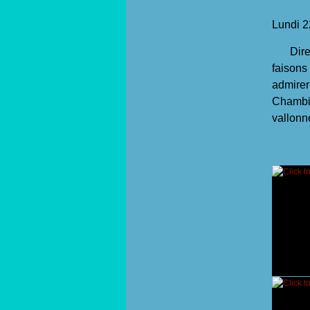
Lundi 22
Directi
faisons
admirer
Chambil
vallonn