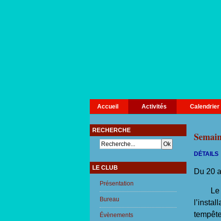
Accueil
Activités
Calendrier
RECHERCHE
Semain
DÉTAILS
LE CLUB
Du 20 au
Présentation
Le sam
Bureau
l’insta
tempête
Évènements