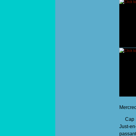
Mercredi
Cap à l
Just-en
passant